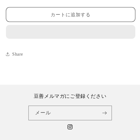
答
答
蝶
蝶
カートに追加する
結
結
び
び
無
無
地）
地）
の
の
Share
数
数
量
量
を
を
減
増
ら
や
す
す
豆善メルマガにご登録ください
メール
Instagram