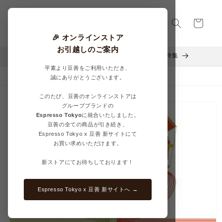
コンテ
カ
ンツに
進む
ー
ト
🎉 オンラインストア
お引越しのご案内
Mother’s Day Coffee Selection – 豆善の母の日特集
平素より豆善をご利用いただき、
今月の新しいコーヒー豆
誠にありがとうございます。
このたび、豆善のオンラインストアは
商品情
グループブランドの
報にス
Espresso Tokyo
に統合いたしました。
キップ
豆善の全ての商品が引き続き、
Espresso Tokyo x 豆善 新サイトにて
お買い求めいただけます。
新ストアにてお待ちしております！
Espresso Tokyo x 豆善 新サイトへ →