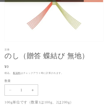
モ
ー
豆善
ダ
のし（贈答 蝶結び 無地）
ル
で
メ
通
¥0
デ
常
ィ
税込。
配送料
はチェックアウト時に計算されます。
ア
価
数量
(1)
格
を
開
の
の
く
し
し
100g単位です（数量1は100g、2は200g）
（贈
（贈