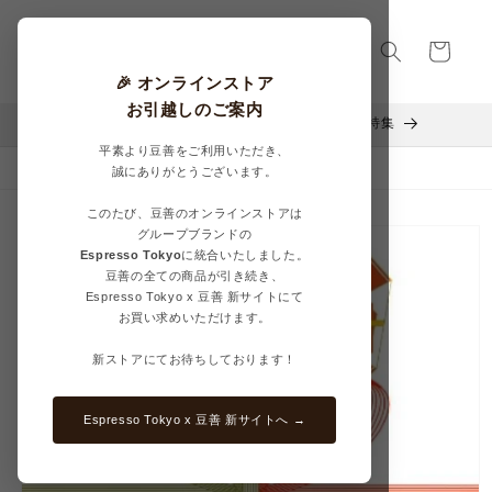
コンテ
カ
ンツに
進む
ー
ト
🎉 オンラインストア
お引越しのご案内
Mother’s Day Coffee Selection – 豆善の母の日特集
平素より豆善をご利用いただき、
今月の新しいコーヒー豆
誠にありがとうございます。
このたび、豆善のオンラインストアは
商品情
グループブランドの
報にス
Espresso Tokyo
に統合いたしました。
キップ
豆善の全ての商品が引き続き、
Espresso Tokyo x 豆善 新サイトにて
お買い求めいただけます。
新ストアにてお待ちしております！
Espresso Tokyo x 豆善 新サイトへ →