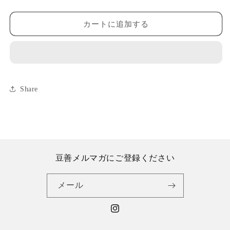
品）
品）
の
の
カートに追加する
数
数
量
量
を
を
減
増
ら
や
Share
す
す
豆善メルマガにご登録ください
メール
Instagram