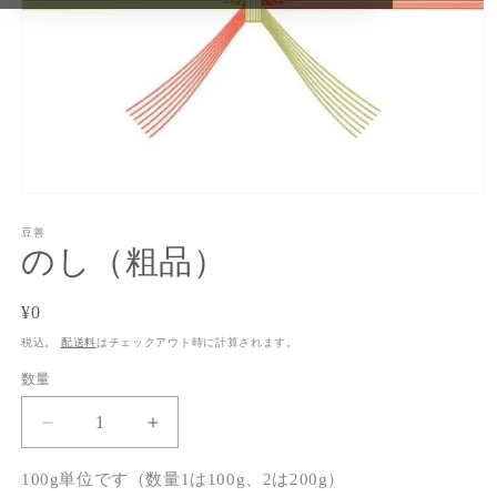
モ
ー
豆善
ダ
のし（粗品）
ル
で
メ
通
¥0
デ
常
ィ
税込。
配送料
はチェックアウト時に計算されます。
ア
価
数量
(1)
格
を
開
の
の
く
し
し
100g単位です（数量1は100g、2は200g）
（粗
（粗