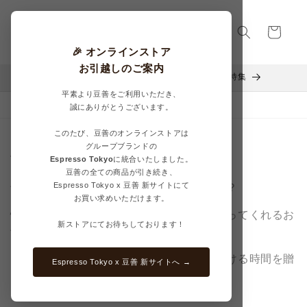
コンテ
カ
ンツに
進む
ー
ト
🎉 オンラインストア
お引越しのご案内
Mother’s Day Coffee Selection – 豆善の母の日特集
平素より豆善をご利用いただき、
今月の新しいコーヒー豆
誠にありがとうございます。
このたび、豆善のオンラインストアは
コ
豆善の母の日
グループブランドの
Espresso Tokyo
に統合いたしました。
レ
豆善の全ての商品が引き続き、
Espresso Tokyo x 豆善 新サイトにて
母の日
に、心ほぐれる一杯を贈りませんか？
ク
お買い求めいただけます。
忙しい日々のなかでも、いつも家族を気遣ってくれるお
シ
新ストアにてお待ちしております！
母さん。
ョ
その優しさに、今年は「ほっ」とひと息つける時間を贈
Espresso Tokyo x 豆善 新サイトへ →
りませんか？
ン